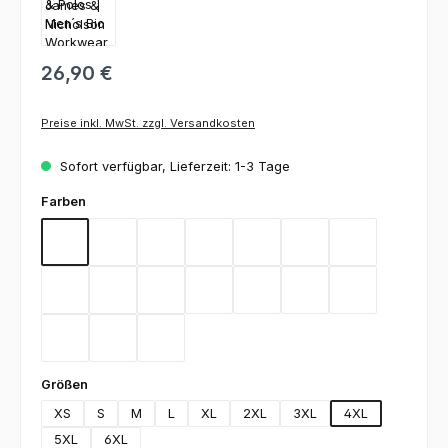
26,90 €
Preise inkl. MwSt. zzgl. Versandkosten
Sofort verfügbar, Lieferzeit: 1-3 Tage
auswählen
Farben
Aqua
Black
Brown
Carbon
Dark Green
Dark Grey
Gold Yellow
Heather Grey
Lime Green
Deep Navy
Orange
Red
Royal
Stone
Turquoise
White
Wine
auswählen
Größen
XS
S
M
L
XL
2XL
3XL
4XL
5XL
6XL