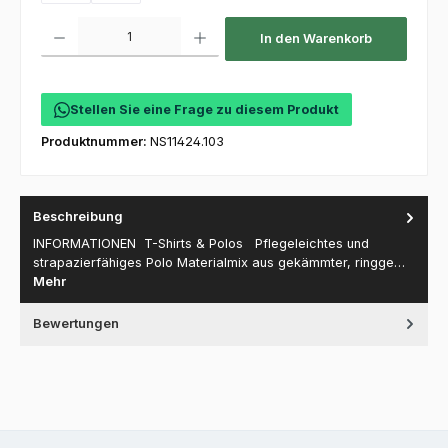
Produkt Anzahl: Gib den gewünschten Wert ein oder benutze die Schaltfl
In den Warenkorb
Stellen Sie eine Frage zu diesem Produkt
Produktnummer:
NS11424.103
Beschreibung
INFORMATIONEN T-Shirts & Polos Pflegeleichtes und
strapazierfähiges Polo Materialmix aus gekämmter, ringge…
Mehr
Bewertungen