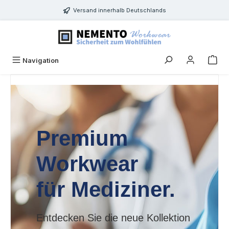
Zum Hauptinhalt springen
Versand innerhalb Deutschlands
Navigation
Premium
Workwear
für Mediziner.
Entdecken Sie die neue Kollektion