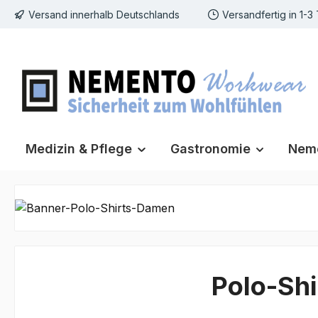
Versand innerhalb Deutschlands
Versandfertig in 1-3
m Hauptinhalt springen
Zur Suche springen
Zur Hauptnavigation springen
Medizin & Pflege
Gastronomie
Neme
Polo-Sh