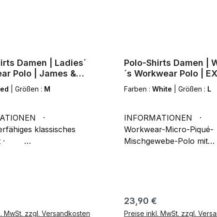
irts Damen | Ladies´
Polo-Shirts Damen |
ar Polo | James &
´s Workwear Polo | 
son
Red
|
Größen :
M
Farben :
White
|
Größen :
L
ATIONEN ·
INFORMATIONEN ·
erfähiges klassisches
Workwear-Micro-Piqué-
·
Mischgewebe-Polo mit
orbehandelter
hochwertig verarbeiteter
iger Piqué-Jersey mit
schmaler Knopfleiste un
r Formbeständigkeit
bruchsicheren Knöpfen
ämmte,
Ton · Ärmelbündchen sowie
ponnene Baumwolle
Seitenschlitze · Separate
r Preis:
Regulärer Preis:
23,90 €
tt garantiert optimale
Brusttasche · Schlaufen in
l. MwSt. zzgl. Versandkosten
Preise inkl. MwSt. zzgl. Ver