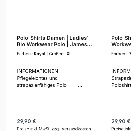
Polo-Shirts Damen | Ladies´
Polo-Sh
Bio Workwear Polo | James &
Workwe
Nicholson
Nichol
Farben :
Royal
|
Größen :
XL
Farben :
INFORMATIONEN ·
INFORM
Pflegeleichtes und
Strapazi
strapazierfähiges Polo ·
Poloshirt 
Materialmix aus gekämmter,
Einlaufv
ringgesponnener Bio-Baumwolle
hochwert
und Polyester für optimale Form-
optimale
und Waschbeständigkeit ·
· Gek
Gestrickter Polokragen und
ringges
Regulärer Preis:
Reguläre
29,90 €
29,90 €
Armbündchen · Necktape
· Schni
Preise inkl. MwSt. zzgl. Versandkosten
Preise ink