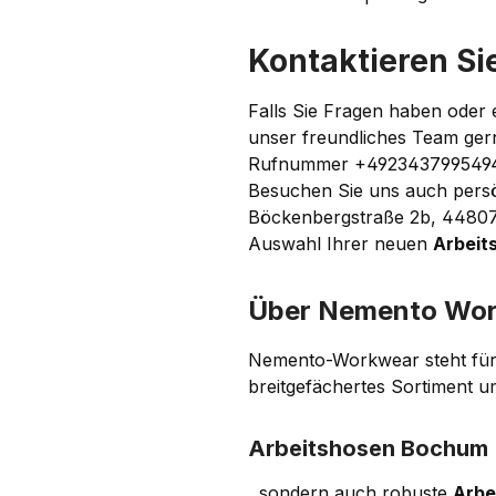
Kontaktieren S
Falls Sie Fragen haben oder 
unser freundliches Team gern
Rufnummer +4923437995494 
Besuchen Sie uns auch persö
Böckenbergstraße 2b, 44807 
Auswahl Ihrer neuen
Arbeit
Über Nemento Wo
Nemento-Workwear steht für
breitgefächertes Sortiment u
Arbeitshosen Bochum
, sondern auch robuste
Arbe