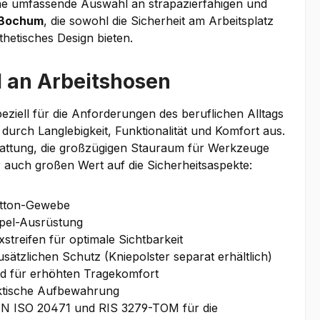
ne umfassende Auswahl an strapazierfähigen und
 Bochum
, die sowohl die Sicherheit am Arbeitsplatz
thetisches Design bieten.
l an
Arbeitshosen
eziell für die Anforderungen des beruflichen Alltags
durch Langlebigkeit, Funktionalität und Komfort aus.
attung, die großzügigen Stauraum für Werkzeuge
r auch großen Wert auf die Sicherheitsaspekte:
otton-Gewebe
pel-Ausrüstung
xstreifen für optimale Sichtbarkeit
sätzlichen Schutz (Kniepolster separat erhältlich)
nd für erhöhten Tragekomfort
aktische Aufbewahrung
EN ISO 20471 und RIS 3279-TOM für die