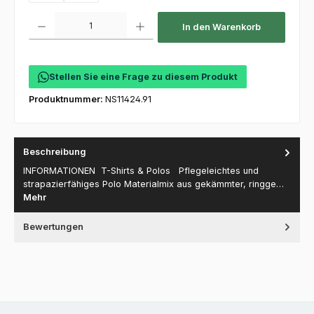
Produkt Anzahl: Gib den gewünschten Wert ein oder benutze die Schaltfl
In den Warenkorb
Stellen Sie eine Frage zu diesem Produkt
Produktnummer:
NS11424.91
Beschreibung
INFORMATIONEN T-Shirts & Polos Pflegeleichtes und
strapazierfähiges Polo Materialmix aus gekämmter, ringge…
Mehr
Bewertungen