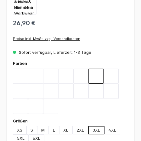
26,90 €
Preise inkl. MwSt. zzgl. Versandkosten
Sofort verfügbar, Lieferzeit: 1-3 Tage
auswählen
Farben
Aqua
Black
Brown
Carbon
Dark Green
Dark Grey
Gold Yellow
Heather Grey
Lime Green
Deep Navy
Orange
Red
Royal
Stone
Turquoise
White
Wine
auswählen
Größen
XS
S
M
L
XL
2XL
3XL
4XL
5XL
6XL