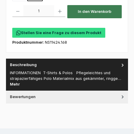
Produkt Anzahl: Gib den gewünschten Wert ein oder benutze die Schaltfl
In den Warenkorb
Stellen Sie eine Frage zu diesem Produkt
Produktnummer:
NS11424.168
Beschreibung
INFORMATIONEN T-Shirts & Polos Pflegeleichtes und
strapazierfähiges Polo Materialmix aus gekämmter, ringge…
Mehr
Bewertungen