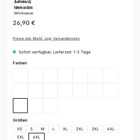
26,90 €
Preise inkl. MwSt. zzgl. Versandkosten
Sofort verfügbar, Lieferzeit: 1-3 Tage
auswählen
Farben
Aqua
Black
Brown
Carbon
Dark Green
Dark Grey
Gold Yellow
Heather Grey
Lime Green
Deep Navy
Orange
Red
Royal
Stone
Turquoise
White
Wine
auswählen
Größen
XS
S
M
L
XL
2XL
3XL
4XL
5XL
6XL