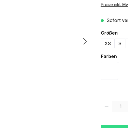
Preise inkl. M
Sofort ver
aus
Größen
XS
S
ausw
Farben
Anthraci
White
Produkt Anzah