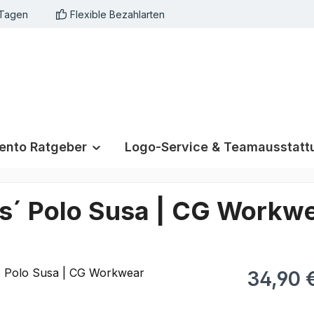
 Tagen
Flexible Bezahlarten
nto Ratgeber
Logo-Service & Teamausstatt
ies´ Polo Susa | CG Workw
34,90 