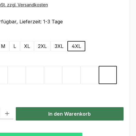
wSt. zzgl. Versandkosten
fügbar, Lieferzeit: 1-3 Tage
wählen
M
L
XL
2XL
3XL
4XL
ählen
te
Aperol
Black
Champagner
Chocolate
Deep Navy
Natural
Silver
l: Gib den gewünschten Wert ein oder benutze die Schaltflächen um
In den Warenkorb