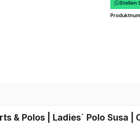
Stellen 
Produktnu
ts & Polos | Ladies´ Polo Susa 