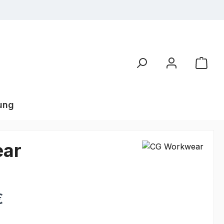
ung
ear
€