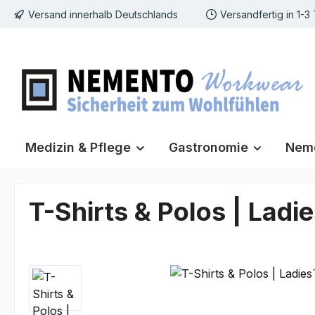
Versand innerhalb Deutschlands
Versandfertig in 1-3
m Hauptinhalt springen
Zur Suche springen
Zur Hauptnavigation springen
Medizin & Pflege
Gastronomie
Neme
T-Shirts & Polos | Lad
Bildergalerie überspringen