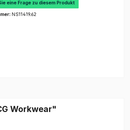
Sie eine Frage zu diesem Produkt
mmer:
NS11419.62
| CG Workwear"