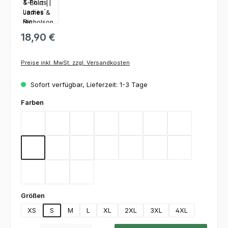
18,90 €
Preise inkl. MwSt. zzgl. Versandkosten
Sofort verfügbar, Lieferzeit: 1-3 Tage
auswählen
Farben
Aqua
Black
Brown
Carbon
Dark Green
Dark Grey
Gold Yellow
Heather Grey
Lime Green
Deep Navy
Orange
Red
Royal
Stone
Turquoise
White
Wine
auswählen
Größen
XS
S
M
L
XL
2XL
3XL
4XL
Produkt Anzahl: Gib den gewünschten Wert ein oder benutze die Schaltfl