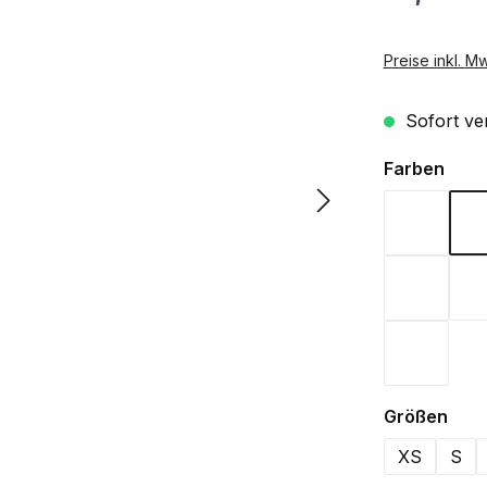
Preise inkl. M
Sofort ver
ausw
Farben
Aqua
Lime Gr
Wine
aus
Größen
XS
S