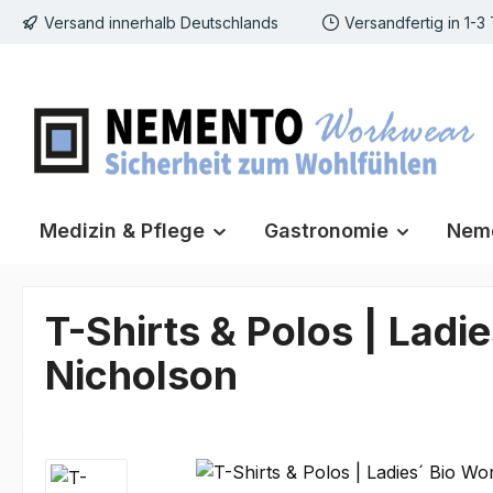
Versand innerhalb Deutschlands
Versandfertig in 1-3
m Hauptinhalt springen
Zur Suche springen
Zur Hauptnavigation springen
Medizin & Pflege
Gastronomie
Neme
T-Shirts & Polos | Ladi
Nicholson
Bildergalerie überspringen