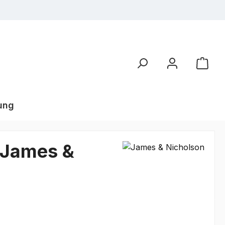
ung
| James &
€