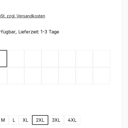
wSt. zzgl. Versandkosten
fügbar, Lieferzeit: 1-3 Tage
ählen
Black
Brown
Carbon
Dark Green
Dark Grey
Gold Yellow
Heather Gr
een
Deep Navy
Orange
Red
Royal
Stone
Turquoise
White
wählen
M
L
XL
2XL
3XL
4XL