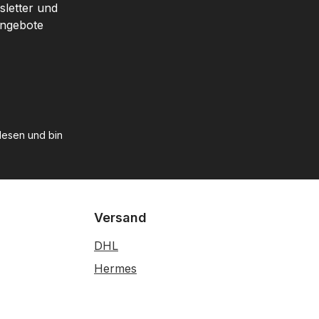
sletter und
Angebote
esen und bin
Versand
DHL
Hermes