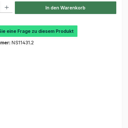
l: Gib den gewünschten Wert ein oder benutze die Schaltflächen um
In den Warenkorb
Sie eine Frage zu diesem Produkt
mmer:
NS11431.2