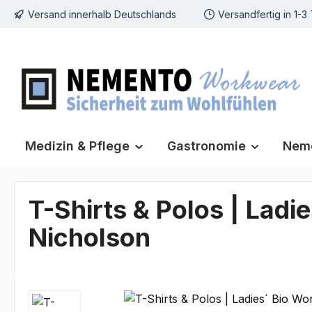
Versand innerhalb Deutschlands
Versandfertig in 1-3
m Hauptinhalt springen
Zur Suche springen
Zur Hauptnavigation springen
Medizin & Pflege
Gastronomie
Neme
T-Shirts & Polos | Ladi
Nicholson
Bildergalerie überspringen