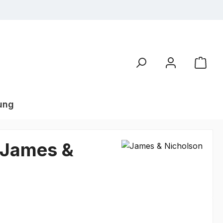
ung
| James &
€