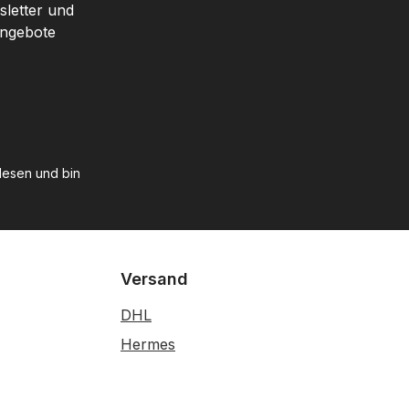
sletter und
Angebote
esen und bin
Versand
DHL
Hermes