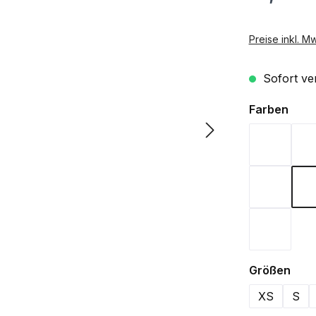
Preise inkl. M
Sofort ver
ausw
Farben
Aqua
Lime Gr
Wine
aus
Größen
XS
S