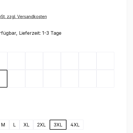
wSt. zzgl. Versandkosten
fügbar, Lieferzeit: 1-3 Tage
ählen
Black
Brown
Carbon
Dark Green
Dark Grey
Gold Yellow
Heather Gr
een
Deep Navy
Orange
Red
Royal
Stone
Turquoise
White
wählen
M
L
XL
2XL
3XL
4XL