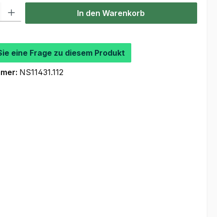
l: Gib den gewünschten Wert ein oder benutze die Schaltflächen um
In den Warenkorb
Sie eine Frage zu diesem Produkt
mmer:
NS11431.112