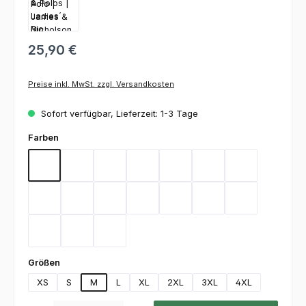
25,90 €
Preise inkl. MwSt. zzgl. Versandkosten
Sofort verfügbar, Lieferzeit: 1-3 Tage
auswählen
Farben
Aqua
Black
Brown
Carbon
Dark Green
Dark Grey
Gold Yellow
Heather Grey
Lime Green
Deep Navy
Orange
Red
Royal
Stone
Turquoise
White
Wine
auswählen
Größen
XS
S
M
L
XL
2XL
3XL
4XL
Produkt Anzahl: Gib den gewünschten Wert ein oder benutze die Schaltfl