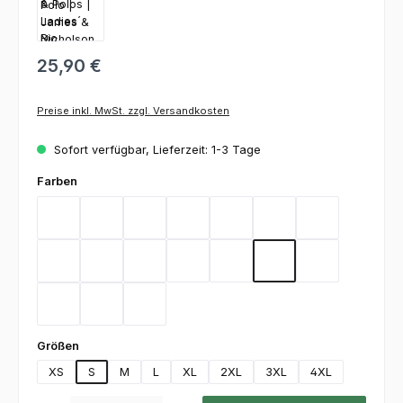
25,90 €
Preise inkl. MwSt. zzgl. Versandkosten
Sofort verfügbar, Lieferzeit: 1-3 Tage
auswählen
Farben
Aqua
Black
Brown
Carbon
Dark Green
Dark Grey
Gold Yellow
Heather Grey
Lime Green
Deep Navy
Orange
Red
Royal
Stone
Turquoise
White
Wine
auswählen
Größen
XS
S
M
L
XL
2XL
3XL
4XL
Produkt Anzahl: Gib den gewünschten Wert ein oder benutze die Schaltfl