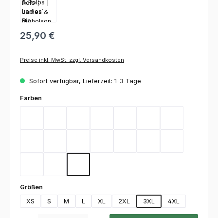
25,90 €
Preise inkl. MwSt. zzgl. Versandkosten
Sofort verfügbar, Lieferzeit: 1-3 Tage
auswählen
Farben
Aqua
Black
Brown
Carbon
Dark Green
Dark Grey
Gold Yellow
Heather Grey
Lime Green
Deep Navy
Orange
Red
Royal
Stone
Turquoise
White
Wine
auswählen
Größen
XS
S
M
L
XL
2XL
3XL
4XL
Produkt Anzahl: Gib den gewünschten Wert ein oder benutze die Schaltfl