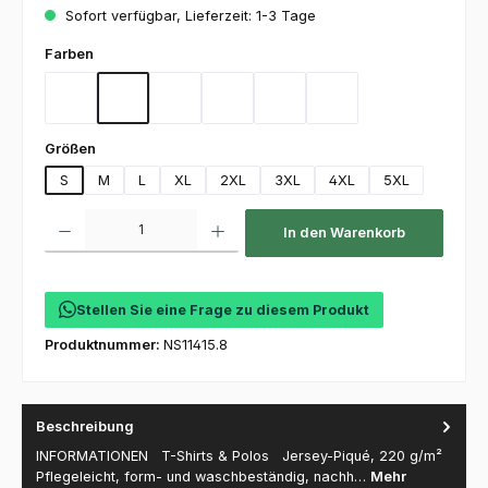
Sofort verfügbar, Lieferzeit: 1-3 Tage
auswählen
Farben
Anthrazitgrau
Black
Green
Fuchsia
Deep Navy
White
auswählen
Größen
S
M
L
XL
2XL
3XL
4XL
5XL
Produkt Anzahl: Gib den gewünschten Wert ein oder benutze die Schaltfl
In den Warenkorb
Stellen Sie eine Frage zu diesem Produkt
Produktnummer:
NS11415.8
Beschreibung
INFORMATIONEN T-Shirts & Polos Jersey-Piqué, 220 g/m²
Pflegeleicht, form- und waschbeständig, nachh…
Mehr