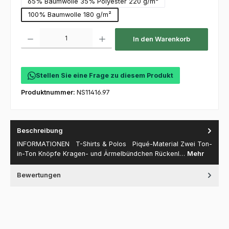
65% Baumwolle 35% Polyester 220 g/m²
100% Baumwolle 180 g/m²
Produkt Anzahl: Gib den gewünschten Wert ein oder benutze die Schaltfl
In den Warenkorb
Stellen Sie eine Frage zu diesem Produkt
Produktnummer:
NS11416.97
Beschreibung
INFORMATIONEN T-Shirts & Polos Piqué-Material Zwei Ton-
in-Ton Knöpfe Kragen- und Ärmelbündchen Rückenl…
Mehr
Bewertungen