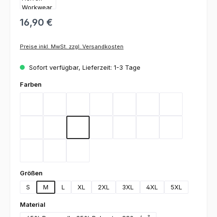
16,90 €
Preise inkl. MwSt. zzgl. Versandkosten
Sofort verfügbar, Lieferzeit: 1-3 Tage
auswählen
Farben
Bordeaux
Flieder
Gelb
Graphit
Lemon Green
Light Blue
Magenta
Mint
Navy
Rot
Royal Blue
Sand
Schwarz
Silbergrau
Teal
Toffee
Weiß
auswählen
Größen
S
M
L
XL
2XL
3XL
4XL
5XL
auswählen
Material