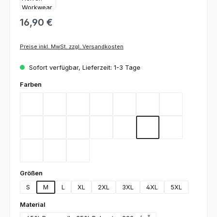
16,90 €
Preise inkl. MwSt. zzgl. Versandkosten
Sofort verfügbar, Lieferzeit: 1-3 Tage
auswählen
Farben
Bordeaux
Flieder
Gelb
Graphit
Lemon Green
Light Blue
Magenta
Mint
Navy
Rot
Royal Blue
Sand
Schwarz
Silbergrau
Teal
Toffee
Weiß
auswählen
Größen
S
M
L
XL
2XL
3XL
4XL
5XL
auswählen
Material