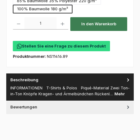
65% Baumwolle 35% Polyester 220 g/m²
100% Baumwolle 180 g/m²
Produkt Anzahl: Gib den gewünschten Wert ein oder benutze die Schaltfl
In den Warenkorb
Stellen Sie eine Frage zu diesem Produkt
Produktnummer:
NS11416.89
Beschreibung
INFORMATIONEN T-Shirts & Polos Piqué-Material Zwei Ton-
in-Ton Knöpfe Kragen- und Ärmelbündchen Rückenl…
Mehr
Bewertungen