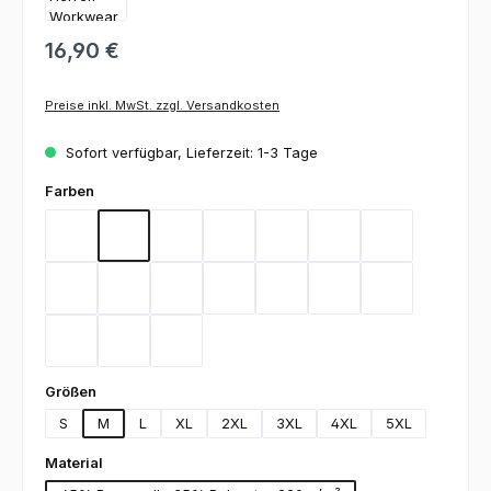
16,90 €
Preise inkl. MwSt. zzgl. Versandkosten
Sofort verfügbar, Lieferzeit: 1-3 Tage
auswählen
Farben
Bordeaux
Flieder
Gelb
Graphit
Lemon Green
Light Blue
Magenta
Mint
Navy
Rot
Royal Blue
Sand
Schwarz
Silbergrau
Teal
Toffee
Weiß
auswählen
Größen
S
M
L
XL
2XL
3XL
4XL
5XL
auswählen
Material