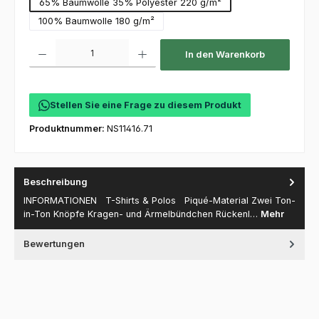
65% Baumwolle 35% Polyester 220 g/m²
100% Baumwolle 180 g/m²
Produkt Anzahl: Gib den gewünschten Wert ein oder benutze die Schaltfl
In den Warenkorb
Stellen Sie eine Frage zu diesem Produkt
Produktnummer:
NS11416.71
Beschreibung
INFORMATIONEN T-Shirts & Polos Piqué-Material Zwei Ton-
in-Ton Knöpfe Kragen- und Ärmelbündchen Rückenl…
Mehr
Bewertungen