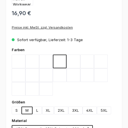
16,90 €
Preise inkl. MwSt. zzgl. Versandkosten
Sofort verfügbar, Lieferzeit: 1-3 Tage
auswählen
Farben
Bordeaux
Flieder
Gelb
Graphit
Lemon Green
Light Blue
Magenta
Mint
Navy
Rot
Royal Blue
Sand
Schwarz
Silbergrau
Teal
Toffee
Weiß
auswählen
Größen
S
M
L
XL
2XL
3XL
4XL
5XL
auswählen
Material