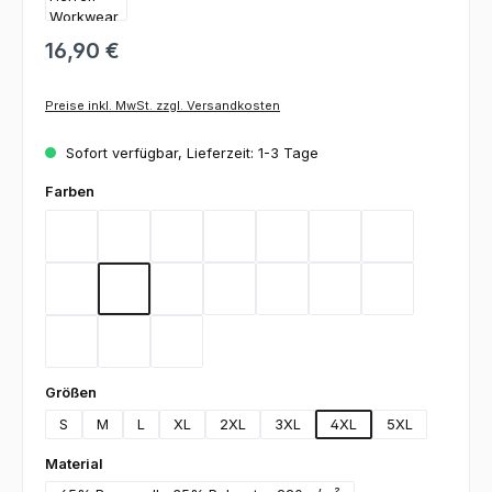
16,90 €
Preise inkl. MwSt. zzgl. Versandkosten
Sofort verfügbar, Lieferzeit: 1-3 Tage
auswählen
Farben
Bordeaux
Flieder
Gelb
Graphit
Lemon Green
Light Blue
Magenta
Mint
Navy
Rot
Royal Blue
Sand
Schwarz
Silbergrau
Teal
Toffee
Weiß
auswählen
Größen
S
M
L
XL
2XL
3XL
4XL
5XL
auswählen
Material