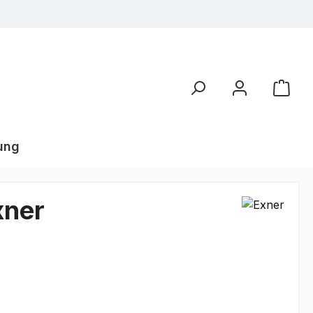
ung
xner
€