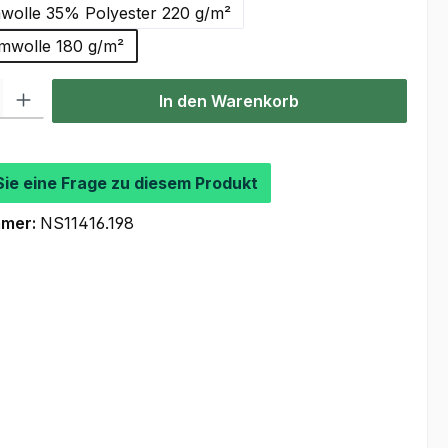
olle 35% Polyester 220 g/m²
wolle 180 g/m²
l: Gib den gewünschten Wert ein oder benutze die Schaltflächen um
In den Warenkorb
Sie eine Frage zu diesem Produkt
mmer:
NS11416.198