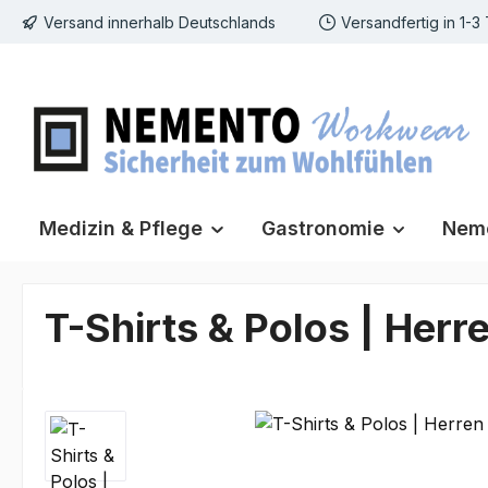
Versand innerhalb Deutschlands
Versandfertig in 1-3
m Hauptinhalt springen
Zur Suche springen
Zur Hauptnavigation springen
Medizin & Pflege
Gastronomie
Neme
T-Shirts & Polos | Herr
Bildergalerie überspringen