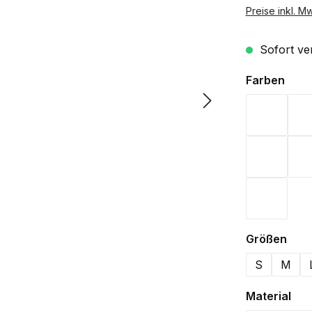
Preise inkl. M
Sofort ver
ausw
Farben
Bordeau
Navy
Weiß
aus
Größen
S
M
aus
Material