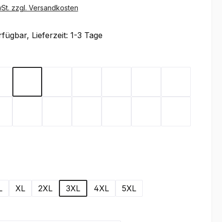
wSt. zzgl. Versandkosten
fügbar, Lieferzeit: 1-3 Tage
ählen
x
Flieder
Gelb
Graphit
Lemon Green
Light Blue
Magenta
Mint
Rot
Royal Blue
Sand
Schwarz
Silbergrau
Teal
Toffee
wählen
L
XL
2XL
3XL
4XL
5XL
wählen