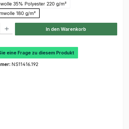
olle 35% Polyester 220 g/m²
wolle 180 g/m²
l: Gib den gewünschten Wert ein oder benutze die Schaltflächen um
In den Warenkorb
Sie eine Frage zu diesem Produkt
mmer:
NS11416.192