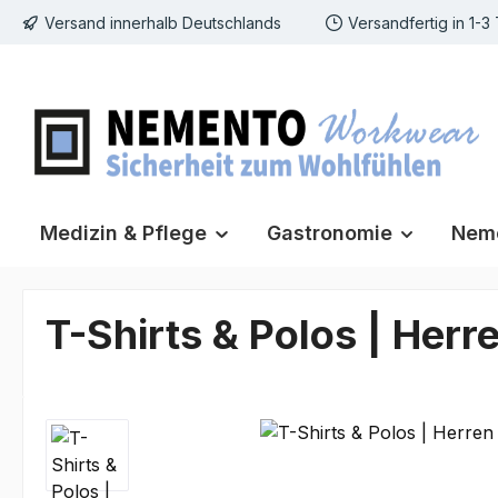
Versand innerhalb Deutschlands
Versandfertig in 1-3
m Hauptinhalt springen
Zur Suche springen
Zur Hauptnavigation springen
Medizin & Pflege
Gastronomie
Neme
T-Shirts & Polos | Herr
Bildergalerie überspringen