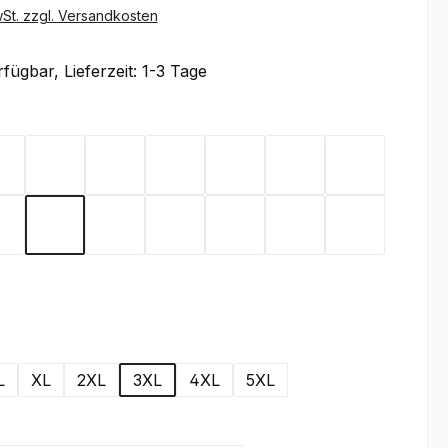
wSt. zzgl. Versandkosten
fügbar, Lieferzeit: 1-3 Tage
ählen
x
Flieder
Gelb
Graphit
Lemon Green
Light Blue
Magenta
Mint
Rot
Royal Blue
Sand
Schwarz
Silbergrau
Teal
Toffee
wählen
L
XL
2XL
3XL
4XL
5XL
wählen