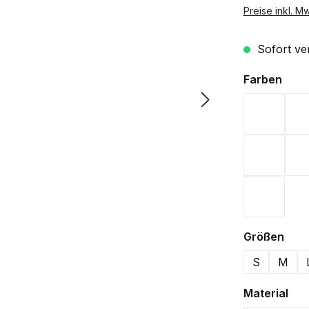
Preise inkl. M
Sofort ver
ausw
Farben
Bordeau
Navy
Weiß
aus
Größen
S
M
aus
Material