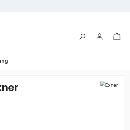
ung
xner
€