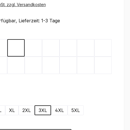
wSt. zzgl. Versandkosten
fügbar, Lieferzeit: 1-3 Tage
ählen
x
Flieder
Gelb
Graphit
Lemon Green
Light Blue
Magenta
Mint
Rot
Royal Blue
Sand
Schwarz
Silbergrau
Teal
Toffee
wählen
L
XL
2XL
3XL
4XL
5XL
wählen