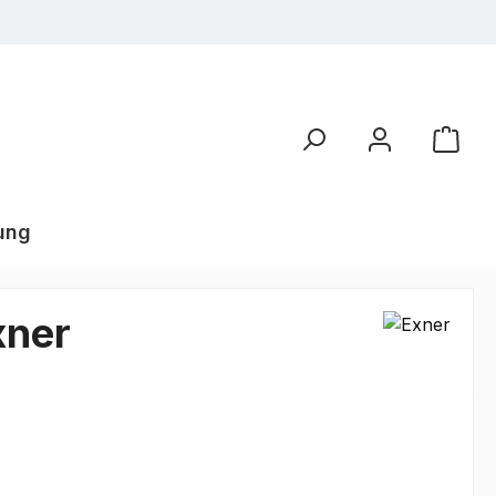
ung
xner
€