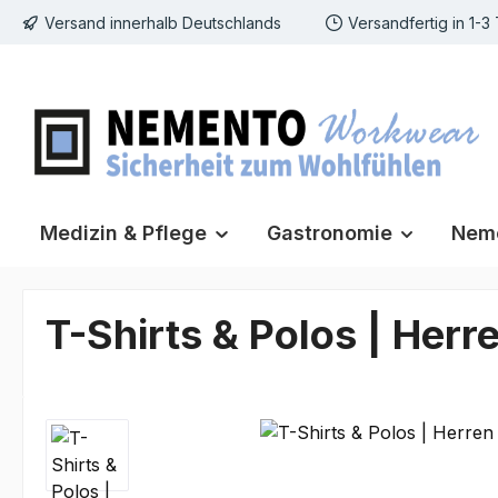
Versand innerhalb Deutschlands
Versandfertig in 1-3
m Hauptinhalt springen
Zur Suche springen
Zur Hauptnavigation springen
Medizin & Pflege
Gastronomie
Neme
T-Shirts & Polos | Herr
Bildergalerie überspringen