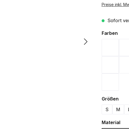
Preise inkl. M
Sofort ver
ausw
Farben
Bordeau
Navy
Weiß
aus
Größen
S
M
aus
Material