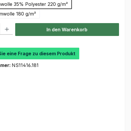
olle 35% Polyester 220 g/m²
wolle 180 g/m²
l: Gib den gewünschten Wert ein oder benutze die Schaltflächen um
In den Warenkorb
Sie eine Frage zu diesem Produkt
mmer:
NS11416.181