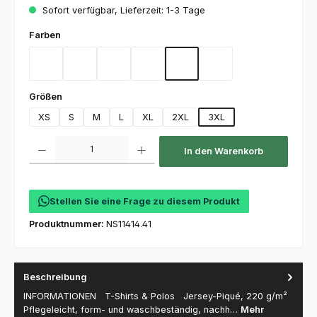
Sofort verfügbar, Lieferzeit: 1-3 Tage
auswählen
Farben
Anthrazitgrau
Black
Green
Fuchsia
Deep Navy
White
auswählen
Größen
XS
S
M
L
XL
2XL
3XL
Produkt Anzahl: Gib den gewünschten Wert ein oder benutze die Schaltfl
In den Warenkorb
Stellen Sie eine Frage zu diesem Produkt
Produktnummer:
NS11414.41
Beschreibung
INFORMATIONEN T-Shirts & Polos Jersey-Piqué, 220 g/m²
Pflegeleicht, form- und waschbeständig, nachh…
Mehr