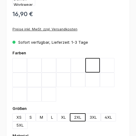
16,90 €
Preise inkl. MwSt. zzgl. Versandkosten
Sofort verfügbar, Lieferzeit: 1-3 Tage
auswählen
Farben
Bordeaux
Flieder
Gelb
Graphit
Lemon Green
Light Blue
Magenta
Mint
Navy
Rot
Royal Blue
Sand
Schwarz
Silbergrau
Teal
Toffee
Weiß
auswählen
Größen
XS
S
M
L
XL
2XL
3XL
4XL
5XL
auswählen
Material