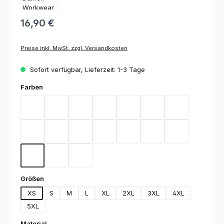
16,90 €
Preise inkl. MwSt. zzgl. Versandkosten
Sofort verfügbar, Lieferzeit: 1-3 Tage
auswählen
Farben
Bordeaux
Flieder
Gelb
Graphit
Lemon Green
Light Blue
Magenta
Mint
Navy
Rot
Royal Blue
Sand
Schwarz
Silbergrau
Teal
Toffee
Weiß
auswählen
Größen
XS
S
M
L
XL
2XL
3XL
4XL
5XL
auswählen
Material