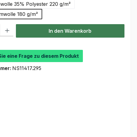
olle 35% Polyester 220 g/m²
wolle 180 g/m²
l: Gib den gewünschten Wert ein oder benutze die Schaltflächen um
In den Warenkorb
Sie eine Frage zu diesem Produkt
mmer:
NS11417.295