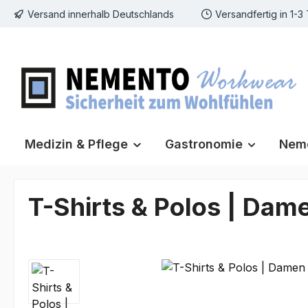
Versand innerhalb Deutschlands
Versandfertig in 1-3
m Hauptinhalt springen
Zur Suche springen
Zur Hauptnavigation springen
Medizin & Pflege
Gastronomie
Neme
T-Shirts & Polos | Dam
Bildergalerie überspringen