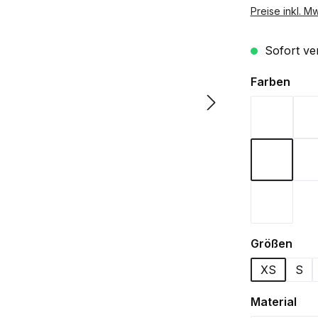
Preise inkl. M
Sofort ver
ausw
Farben
Bordeau
Navy
Weiß
aus
Größen
XS
S
aus
Material