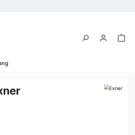
ung
xner
€