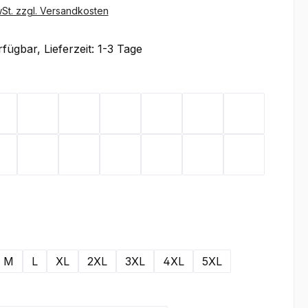
wSt. zzgl. Versandkosten
fügbar, Lieferzeit: 1-3 Tage
ählen
x
Flieder
Gelb
Graphit
Lemon Green
Light Blue
Magenta
Mint
Rot
Royal Blue
Sand
Schwarz
Silbergrau
Teal
Toffee
wählen
M
L
XL
2XL
3XL
4XL
5XL
wählen