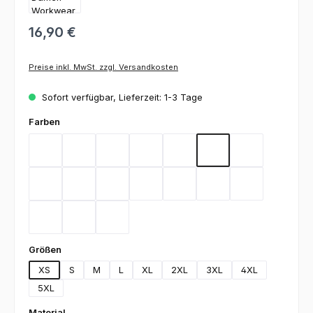
16,90 €
Preise inkl. MwSt. zzgl. Versandkosten
Sofort verfügbar, Lieferzeit: 1-3 Tage
auswählen
Farben
Bordeaux
Flieder
Gelb
Graphit
Lemon Green
Light Blue
Magenta
Mint
Navy
Rot
Royal Blue
Sand
Schwarz
Silbergrau
Teal
Toffee
Weiß
auswählen
Größen
XS
S
M
L
XL
2XL
3XL
4XL
5XL
auswählen
Material