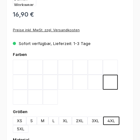
16,90 €
Preise inkl. MwSt. zzgl. Versandkosten
Sofort verfügbar, Lieferzeit: 1-3 Tage
auswählen
Farben
Bordeaux
Flieder
Gelb
Graphit
Lemon Green
Light Blue
Magenta
Mint
Navy
Rot
Royal Blue
Sand
Schwarz
Silbergrau
Teal
Toffee
Weiß
auswählen
Größen
XS
S
M
L
XL
2XL
3XL
4XL
5XL
auswählen
Material