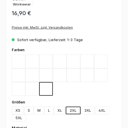
16,90 €
Preise inkl. MwSt. zzgl. Versandkosten
Sofort verfügbar, Lieferzeit: 1-3 Tage
auswählen
Farben
Bordeaux
Flieder
Gelb
Graphit
Lemon Green
Light Blue
Magenta
Mint
Navy
Rot
Royal Blue
Sand
Schwarz
Silbergrau
Teal
Toffee
Weiß
auswählen
Größen
XS
S
M
L
XL
2XL
3XL
4XL
5XL
auswählen
Material