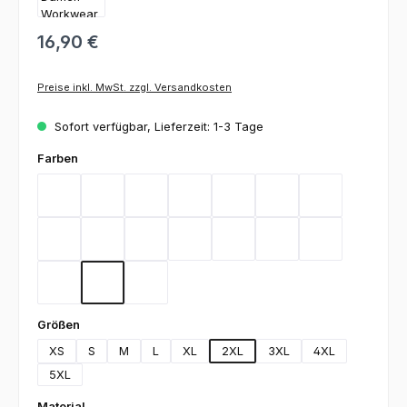
16,90 €
Preise inkl. MwSt. zzgl. Versandkosten
Sofort verfügbar, Lieferzeit: 1-3 Tage
auswählen
Farben
Bordeaux
Flieder
Gelb
Graphit
Lemon Green
Light Blue
Magenta
Mint
Navy
Rot
Royal Blue
Sand
Schwarz
Silbergrau
Teal
Toffee
Weiß
auswählen
Größen
XS
S
M
L
XL
2XL
3XL
4XL
5XL
auswählen
Material