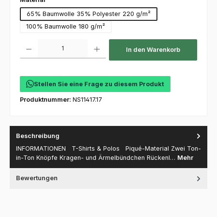
65% Baumwolle 35% Polyester 220 g/m²
100% Baumwolle 180 g/m²
Produkt Anzahl: Gib den gewünschten Wert ein oder benutze die Schaltfl
In den Warenkorb
Stellen Sie eine Frage zu diesem Produkt
Produktnummer:
NS11417.17
Beschreibung
INFORMATIONEN T-Shirts & Polos Piqué-Material Zwei Ton-
in-Ton Knöpfe Kragen- und Ärmelbündchen Rückenl…
Mehr
Bewertungen