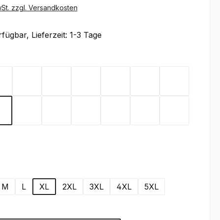
wSt. zzgl. Versandkosten
fügbar, Lieferzeit: 1-3 Tage
ählen
x
Flieder
Gelb
Graphit
Lemon Green
Light Blue
Magenta
Mint
Rot
Royal Blue
Sand
Schwarz
Silbergrau
Teal
Toffee
wählen
M
L
XL
2XL
3XL
4XL
5XL
wählen