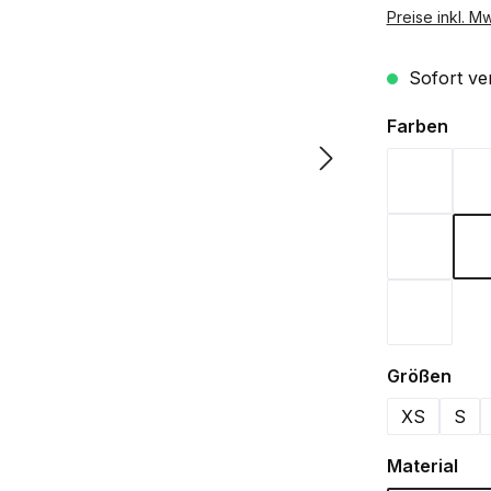
Preise inkl. M
Sofort ver
ausw
Farben
Bordeau
Navy
Weiß
aus
Größen
XS
S
aus
Material