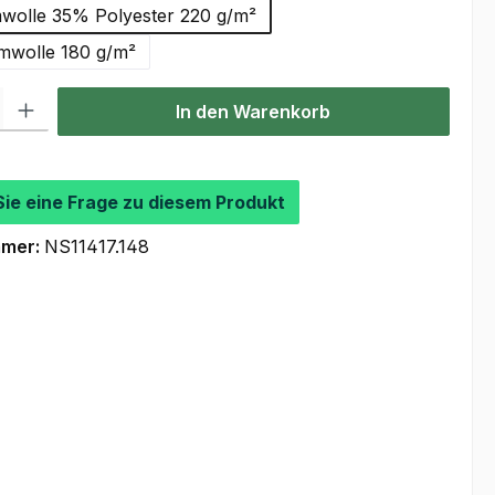
olle 35% Polyester 220 g/m²
wolle 180 g/m²
l: Gib den gewünschten Wert ein oder benutze die Schaltflächen um
In den Warenkorb
Sie eine Frage zu diesem Produkt
mmer:
NS11417.148