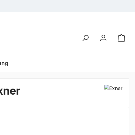
ung
xner
€