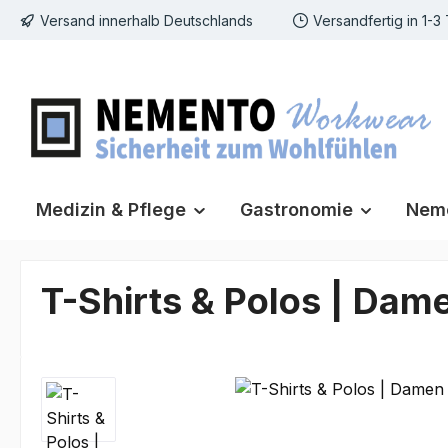
Versand innerhalb Deutschlands
Versandfertig in 1-3
m Hauptinhalt springen
Zur Suche springen
Zur Hauptnavigation springen
Medizin & Pflege
Gastronomie
Neme
T-Shirts & Polos | Dam
Bildergalerie überspringen