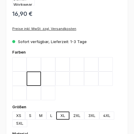
16,90 €
Preise inkl. MwSt. zzgl. Versandkosten
Sofort verfügbar, Lieferzeit: 1-3 Tage
auswählen
Farben
Bordeaux
Flieder
Gelb
Graphit
Lemon Green
Light Blue
Magenta
Mint
Navy
Rot
Royal Blue
Sand
Schwarz
Silbergrau
Teal
Toffee
Weiß
auswählen
Größen
XS
S
M
L
XL
2XL
3XL
4XL
5XL
auswählen
Material