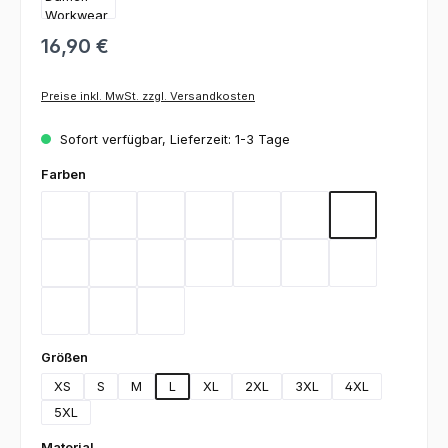
16,90 €
Preise inkl. MwSt. zzgl. Versandkosten
Sofort verfügbar, Lieferzeit: 1-3 Tage
auswählen
Farben
Bordeaux
Flieder
Gelb
Graphit
Lemon Green
Light Blue
Magenta
Mint
Navy
Rot
Royal Blue
Sand
Schwarz
Silbergrau
Teal
Toffee
Weiß
auswählen
Größen
XS
S
M
L
XL
2XL
3XL
4XL
5XL
auswählen
Material