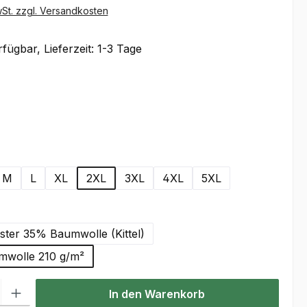
wSt. zzgl. Versandkosten
fügbar, Lieferzeit: 1-3 Tage
ählen
wählen
M
L
XL
2XL
3XL
4XL
5XL
wählen
ter 35% Baumwolle (Kittel)
wolle 210 g/m²
l: Gib den gewünschten Wert ein oder benutze die Schaltflächen um
In den Warenkorb