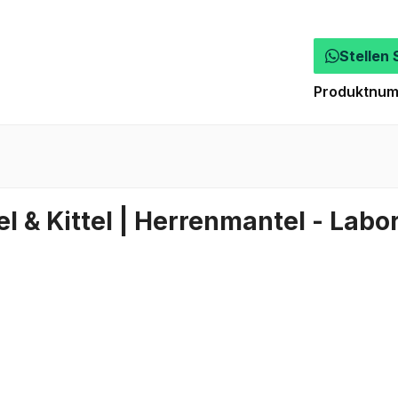
Stellen 
Produktnu
& Kittel | Herrenmantel - Labork