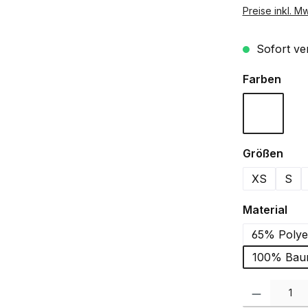
Preise inkl. M
Sofort ver
ausw
Farben
Weiß
aus
Größen
XS
S
aus
Material
65% Polyes
100% Baum
Produkt Anzah