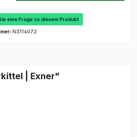
Sie eine Frage zu diesem Produkt
mmer:
NS11407.2
ittel | Exner"