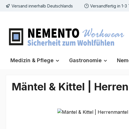
Versand innerhalb Deutschlands
Versandfertig in 1-3
m Hauptinhalt springen
Zur Suche springen
Zur Hauptnavigation springen
Medizin & Pflege
Gastronomie
Neme
Mäntel & Kittel | Herren
Bildergalerie überspringen