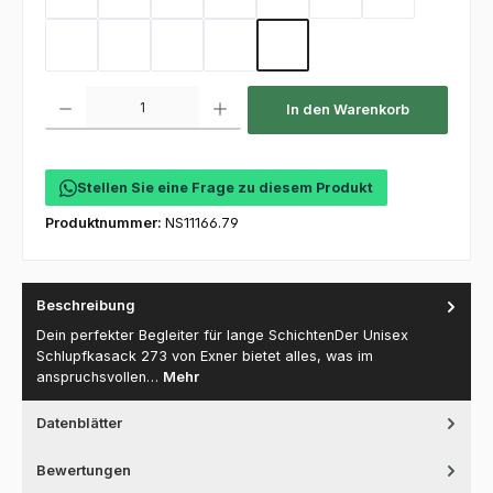
Sand
Kellygreen
Flaschengrün
Mint
Coral
Electricpink
Flieder
Hot Pink
Toffee
Olive
Deep Navy
Purple
Produkt Anzahl: Gib den gewünschten Wert ein oder benutze die Schaltfl
In den Warenkorb
Stellen Sie eine Frage zu diesem Produkt
Produktnummer:
NS11166.79
Beschreibung
Dein perfekter Begleiter für lange SchichtenDer Unisex
Schlupfkasack 273 von Exner bietet alles, was im
anspruchsvollen…
Mehr
Datenblätter
Bewertungen