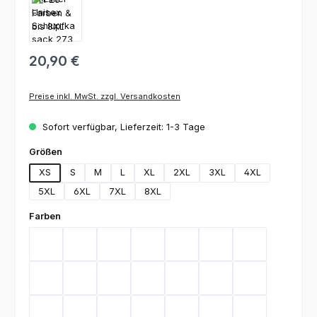
20,90 €
Preise inkl. MwSt. zzgl. Versandkosten
Sofort verfügbar, Lieferzeit: 1-3 Tage
auswählen
Größen
XS
S
M
L
XL
2XL
3XL
4XL
5XL
6XL
7XL
8XL
auswählen
Farben
Bordeaux
Graphite
Lemon Green
Light Blue
Rot
Royal Blue
Schwarz
Teal
Weiß
Orange
Berry
Silbergrau
Sage
Light Green