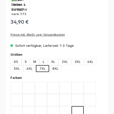
34,90 €
Preise inkl. MwSt. zzgl. Versandkosten
Sofort verfügbar, Lieferzeit: 1-3 Tage
auswählen
Größen
XS
S
M
L
XL
2XL
3XL
4XL
5XL
6XL
7XL
8XL
auswählen
Farben
Bordeaux
Graphite
Lemon Green
Light Blue
Rot
Royal Blue
Schwarz
Teal
Weiß
Orange
Berry
Silbergrau
Sage
Light Green