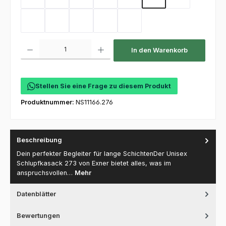
Sand
Kellygreen
Flaschengrün
Mint
Coral
Electricpink
Flieder
Hot Pink
Toffee
Olive
Deep Navy
Purple
Produkt Anzahl: Gib den gewünschten Wert ein oder benutze die Schaltfl
In den Warenkorb
Stellen Sie eine Frage zu diesem Produkt
Produktnummer:
NS11166.276
Beschreibung
Dein perfekter Begleiter für lange SchichtenDer Unisex
Schlupfkasack 273 von Exner bietet alles, was im
anspruchsvollen…
Mehr
Datenblätter
Bewertungen