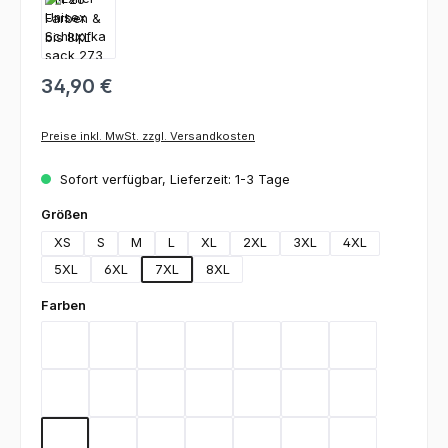
34,90 €
Preise inkl. MwSt. zzgl. Versandkosten
Sofort verfügbar, Lieferzeit: 1-3 Tage
auswählen
Größen
XS
S
M
L
XL
2XL
3XL
4XL
5XL
6XL
7XL
8XL
auswählen
Farben
Bordeaux
Graphite
Lemon Green
Light Blue
Rot
Royal Blue
Schwarz
Teal
Weiß
Orange
Berry
Silbergrau
Sage
Light Green