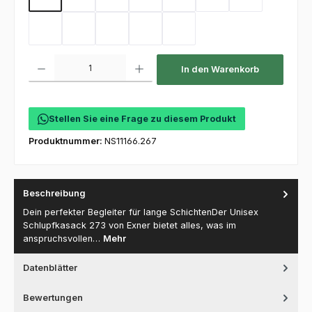
Sand
Kellygreen
Flaschengrün
Mint
Coral
Electricpink
Flieder
Hot Pink
Toffee
Olive
Deep Navy
Purple
Produkt Anzahl: Gib den gewünschten Wert ein oder benutze die Schaltfl
In den Warenkorb
Stellen Sie eine Frage zu diesem Produkt
Produktnummer:
NS11166.267
Beschreibung
Dein perfekter Begleiter für lange SchichtenDer Unisex
Schlupfkasack 273 von Exner bietet alles, was im
anspruchsvollen…
Mehr
Datenblätter
Bewertungen