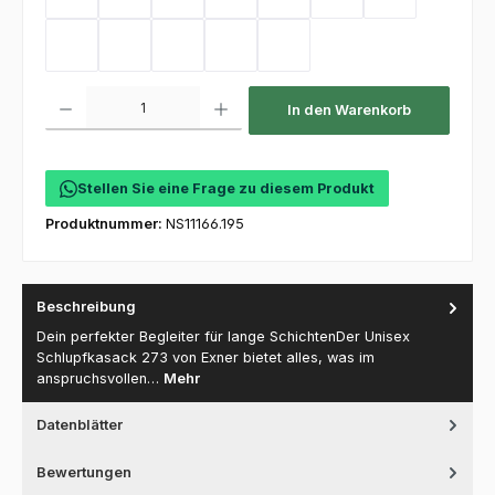
Sand
Kellygreen
Flaschengrün
Mint
Coral
Electricpink
Flieder
Hot Pink
Toffee
Olive
Deep Navy
Purple
Produkt Anzahl: Gib den gewünschten Wert ein oder benutze die Schaltfl
In den Warenkorb
Stellen Sie eine Frage zu diesem Produkt
Produktnummer:
NS11166.195
Beschreibung
Dein perfekter Begleiter für lange SchichtenDer Unisex
Schlupfkasack 273 von Exner bietet alles, was im
anspruchsvollen…
Mehr
Datenblätter
Bewertungen