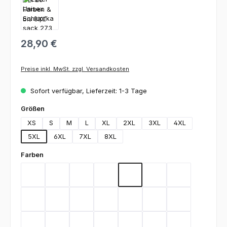
28,90 €
Preise inkl. MwSt. zzgl. Versandkosten
Sofort verfügbar, Lieferzeit: 1-3 Tage
auswählen
Größen
XS
S
M
L
XL
2XL
3XL
4XL
5XL
6XL
7XL
8XL
auswählen
Farben
Bordeaux
Graphite
Lemon Green
Light Blue
Rot
Royal Blue
Schwarz
Teal
Weiß
Orange
Berry
Silbergrau
Sage
Light Green