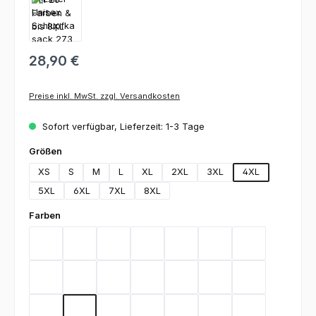
28,90 €
Preise inkl. MwSt. zzgl. Versandkosten
Sofort verfügbar, Lieferzeit: 1-3 Tage
auswählen
Größen
XS
S
M
L
XL
2XL
3XL
4XL
5XL
6XL
7XL
8XL
auswählen
Farben
Bordeaux
Graphite
Lemon Green
Light Blue
Rot
Royal Blue
Schwarz
Teal
Weiß
Orange
Berry
Silbergrau
Sage
Light Green