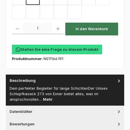
Sand
Kellygreen
Flaschengrün
Mint
Coral
Electricpink
Flieder
Hot Pink
Toffee
Olive
Deep Navy
Purple
Produkt Anzahl: Gib den gewünschten Wert ein oder benutze die Schaltfl
In den Warenkorb
Stellen Sie eine Frage zu diesem Produkt
Produktnummer:
NS11166.191
Beschreibung
Dein perfekter Begleiter für lange SchichtenDer Unisex
Schlupfkasack 273 von Exner bietet alles, was im
anspruchsvollen…
Mehr
Datenblätter
Bewertungen