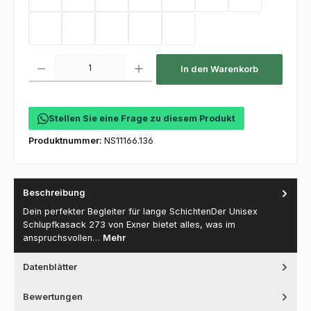
Sand
Kellygreen
Flaschengrün
Mint
Coral
Electricpink
Flieder
Hot Pink
Toffee
Olive
Deep Navy
Purple
Produkt Anzahl: Gib den gewünschten Wert ein oder benutze die Schaltfl
In den Warenkorb
Stellen Sie eine Frage zu diesem Produkt
Produktnummer:
NS11166.136
Beschreibung
Dein perfekter Begleiter für lange SchichtenDer Unisex
Schlupfkasack 273 von Exner bietet alles, was im
anspruchsvollen…
Mehr
Datenblätter
Bewertungen