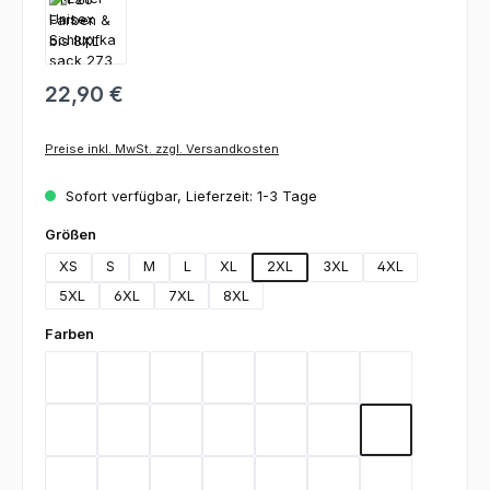
22,90 €
Preise inkl. MwSt. zzgl. Versandkosten
Sofort verfügbar, Lieferzeit: 1-3 Tage
auswählen
Größen
XS
S
M
L
XL
2XL
3XL
4XL
5XL
6XL
7XL
8XL
auswählen
Farben
Bordeaux
Graphite
Lemon Green
Light Blue
Rot
Royal Blue
Schwarz
Teal
Weiß
Orange
Berry
Silbergrau
Sage
Light Green