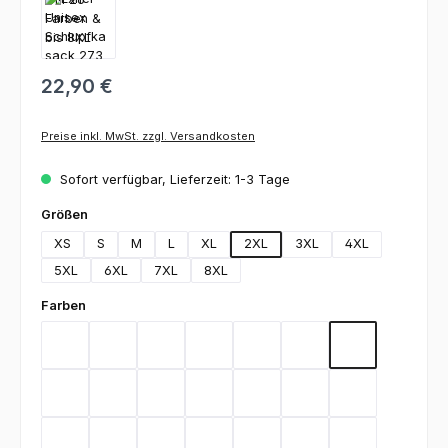
22,90 €
Preise inkl. MwSt. zzgl. Versandkosten
Sofort verfügbar, Lieferzeit: 1-3 Tage
auswählen
Größen
XS
S
M
L
XL
2XL
3XL
4XL
5XL
6XL
7XL
8XL
auswählen
Farben
Bordeaux
Graphite
Lemon Green
Light Blue
Rot
Royal Blue
Schwarz
Teal
Weiß
Orange
Berry
Silbergrau
Sage
Light Green