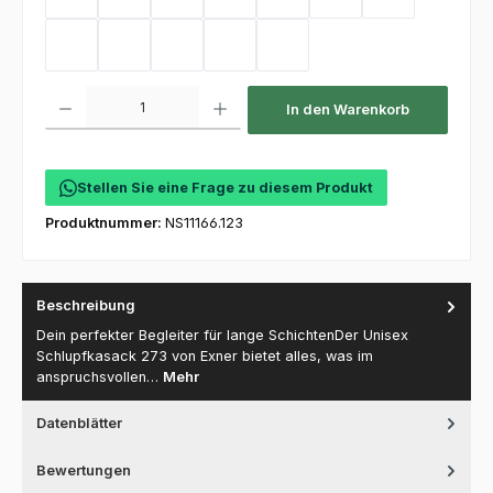
Sand
Kellygreen
Flaschengrün
Mint
Coral
Electricpink
Flieder
Hot Pink
Toffee
Olive
Deep Navy
Purple
Produkt Anzahl: Gib den gewünschten Wert ein oder benutze die Schaltfl
In den Warenkorb
Stellen Sie eine Frage zu diesem Produkt
Produktnummer:
NS11166.123
Beschreibung
Dein perfekter Begleiter für lange SchichtenDer Unisex
Schlupfkasack 273 von Exner bietet alles, was im
anspruchsvollen…
Mehr
Datenblätter
Bewertungen