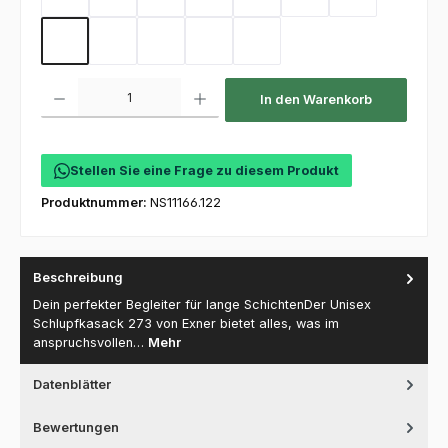
Sand
Kellygreen
Flaschengrün
Mint
Coral
Electricpink
Flieder
Hot Pink
Toffee
Olive
Deep Navy
Purple
Produkt Anzahl: Gib den gewünschten Wert ein oder benutze die Schaltfl
In den Warenkorb
Stellen Sie eine Frage zu diesem Produkt
Produktnummer:
NS11166.122
Beschreibung
Dein perfekter Begleiter für lange SchichtenDer Unisex
Schlupfkasack 273 von Exner bietet alles, was im
anspruchsvollen…
Mehr
Datenblätter
Bewertungen