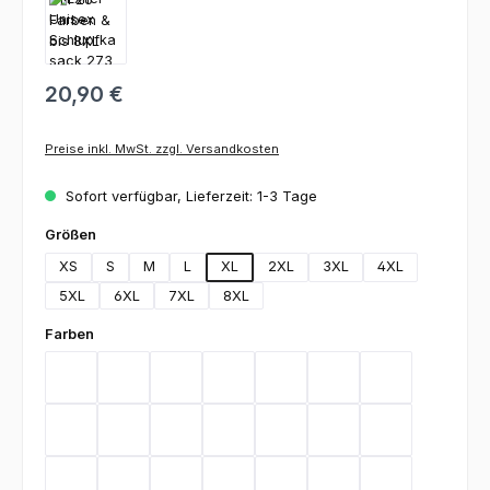
20,90 €
Preise inkl. MwSt. zzgl. Versandkosten
Sofort verfügbar, Lieferzeit: 1-3 Tage
auswählen
Größen
XS
S
M
L
XL
2XL
3XL
4XL
5XL
6XL
7XL
8XL
auswählen
Farben
Bordeaux
Graphite
Lemon Green
Light Blue
Rot
Royal Blue
Schwarz
Teal
Weiß
Orange
Berry
Silbergrau
Sage
Light Green