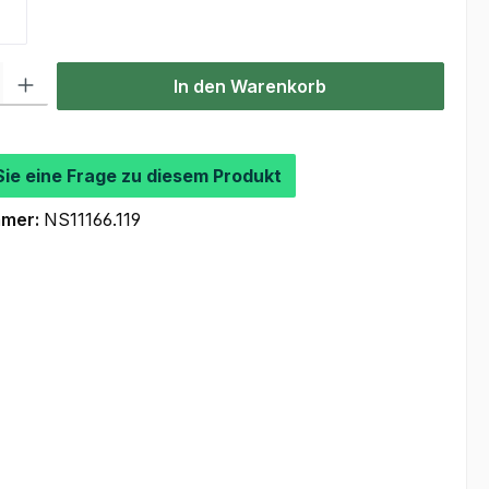
vy
Purple
l: Gib den gewünschten Wert ein oder benutze die Schaltflächen um
In den Warenkorb
Sie eine Frage zu diesem Produkt
mmer:
NS11166.119