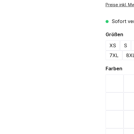
Preise inkl. M
Sofort ver
aus
Größen
XS
S
7XL
8X
ausw
Farben
Bordeau
Weiß
Flasche