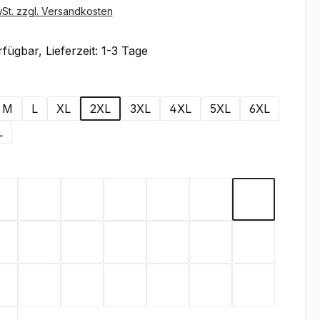
wSt. zzgl. Versandkosten
fügbar, Lieferzeit: 1-3 Tage
wählen
M
L
XL
2XL
3XL
4XL
5XL
6XL
L
ählen
x
Graphite
Lemon Green
Light Blue
Rot
Royal Blue
Schwarz
Teal
Orange
Berry
Silbergrau
Sage
Light Green
Sand
Kellygreen
ngrün
Mint
Coral
Electricpink
Flieder
Hot Pink
Toffee
Olive