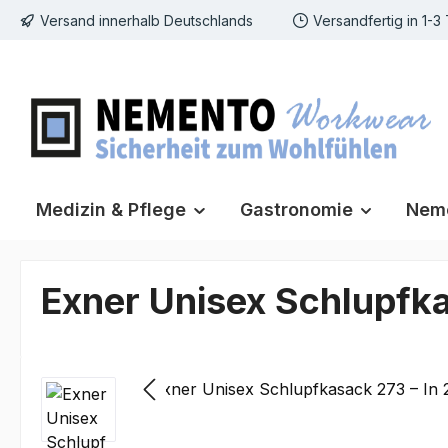
Versand innerhalb Deutschlands
Versandfertig in 1-3
m Hauptinhalt springen
Zur Suche springen
Zur Hauptnavigation springen
Medizin & Pflege
Gastronomie
Neme
Exner Unisex Schlupfka
Bildergalerie überspringen