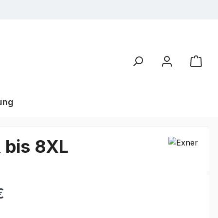
ung
 bis 8XL
€