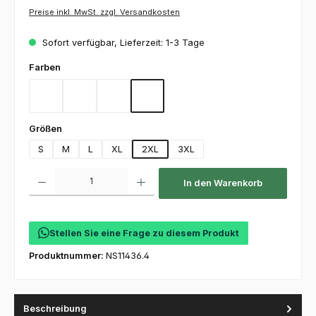
Preise inkl. MwSt. zzgl. Versandkosten
Sofort verfügbar, Lieferzeit: 1-3 Tage
auswählen
Farben
Deep Black
Deep Blue
Night
Optic White
auswählen
Größen
S
M
L
XL
2XL
3XL
Produkt Anzahl: Gib den gewünschten Wert ein oder benutze die Schaltfl
In den Warenkorb
Stellen Sie eine Frage zu diesem Produkt
Produktnummer:
NS11436.4
Beschreibung