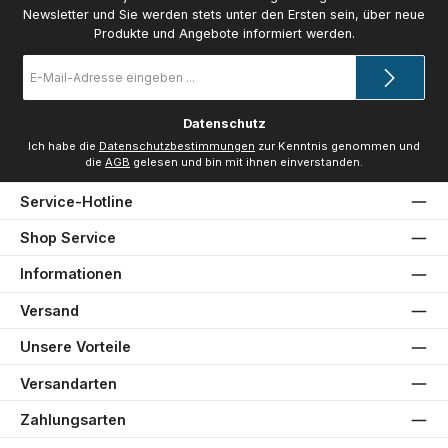
Newsletter und Sie werden stets unter den Ersten sein, über neue
Produkte und Angebote informiert werden.
E-
Mail-
Adresse
*
Datenschutz
Ich habe die
Datenschutzbestimmungen
zur Kenntnis genommen und
die
AGB
gelesen und bin mit ihnen einverstanden.
Service-Hotline
Shop Service
Informationen
Versand
Unsere Vorteile
Versandarten
Zahlungsarten