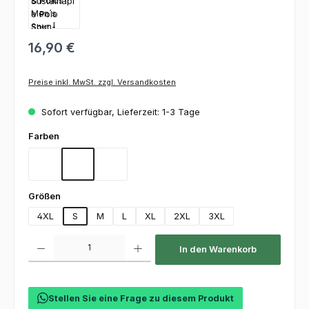
16,90 €
Preise inkl. MwSt. zzgl. Versandkosten
Sofort verfügbar, Lieferzeit: 1-3 Tage
auswählen
Farben
Black
Dark Grey
French Navy
auswählen
Größen
4XL
S
M
L
XL
2XL
3XL
Produkt Anzahl: Gib den gewünschten Wert ein oder benutze die Schaltfl
In den Warenkorb
Stellen Sie eine Frage zu diesem Produkt