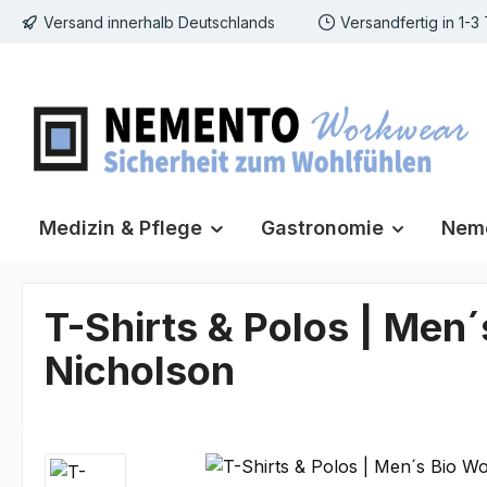
Versand innerhalb Deutschlands
Versandfertig in 1-3
m Hauptinhalt springen
Zur Suche springen
Zur Hauptnavigation springen
Medizin & Pflege
Gastronomie
Neme
T-Shirts & Polos | Men
Nicholson
Bildergalerie überspringen