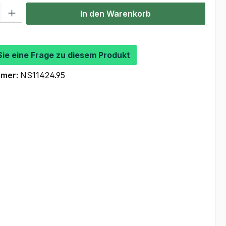
l: Gib den gewünschten Wert ein oder benutze die Schaltflächen um
In den Warenkorb
Sie eine Frage zu diesem Produkt
mmer:
NS11424.95