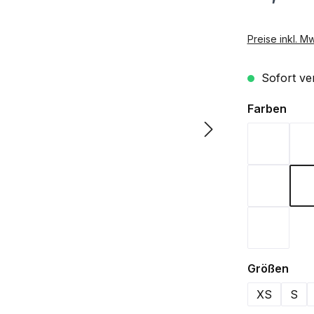
Preise inkl. M
Sofort ver
ausw
Farben
Aqua
Lime Gr
Wine
aus
Größen
XS
S