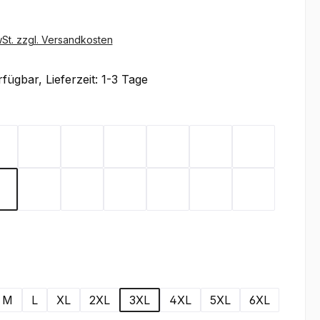
wSt. zzgl. Versandkosten
fügbar, Lieferzeit: 1-3 Tage
ählen
Black
Brown
Carbon
Dark Green
Dark Grey
Gold Yellow
Heather Gr
een
Deep Navy
Orange
Red
Royal
Stone
Turquoise
White
wählen
M
L
XL
2XL
3XL
4XL
5XL
6XL