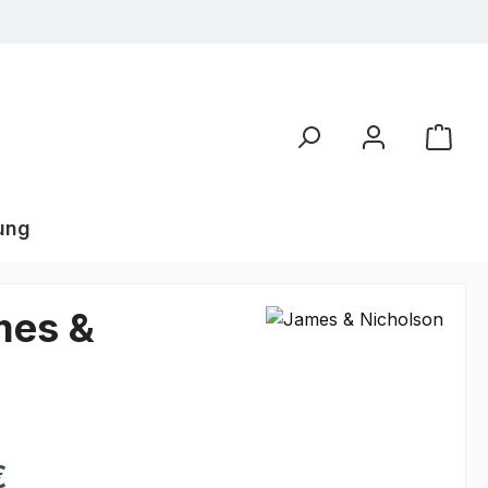
ung
mes &
€