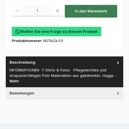
Produkt Anzahl: Gib den gewünschten Wert ein oder benutze die Schaltfl
In den Warenkorb
Stellen Sie eine Frage zu diesem Produkt
Produktnummer:
NS11424.93
Beschreibung
INFORMATIONEN T-Shirts & Polos Pflegeleichtes und
strapazierfähiges Polo Materialmix aus gekämmter, ringge…
Mehr
Bewertungen