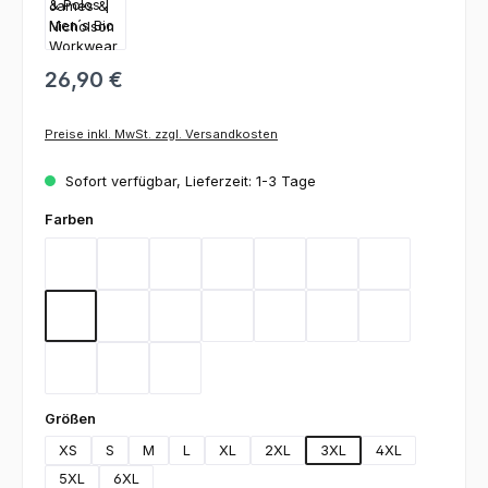
26,90 €
Preise inkl. MwSt. zzgl. Versandkosten
Sofort verfügbar, Lieferzeit: 1-3 Tage
auswählen
Farben
Aqua
Black
Brown
Carbon
Dark Green
Dark Grey
Gold Yellow
Heather Grey
Lime Green
Deep Navy
Orange
Red
Royal
Stone
Turquoise
White
Wine
auswählen
Größen
XS
S
M
L
XL
2XL
3XL
4XL
5XL
6XL