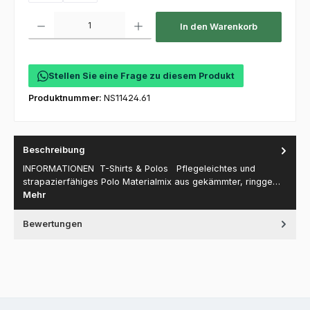
Produkt Anzahl: Gib den gewünschten Wert ein oder benutze die Schaltfl
In den Warenkorb
Stellen Sie eine Frage zu diesem Produkt
Produktnummer:
NS11424.61
Beschreibung
INFORMATIONEN T-Shirts & Polos Pflegeleichtes und
strapazierfähiges Polo Materialmix aus gekämmter, ringge…
Mehr
Bewertungen