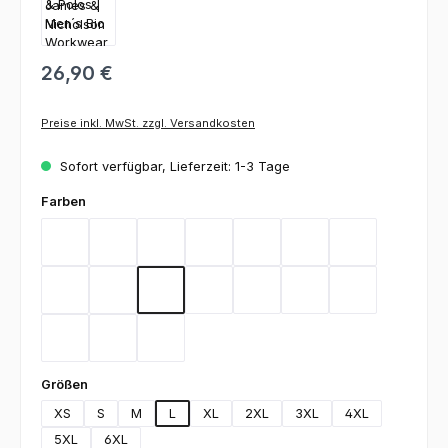
26,90 €
Preise inkl. MwSt. zzgl. Versandkosten
Sofort verfügbar, Lieferzeit: 1-3 Tage
auswählen
Farben
Aqua
Black
Brown
Carbon
Dark Green
Dark Grey
Gold Yellow
Heather Grey
Lime Green
Deep Navy
Orange
Red
Royal
Stone
Turquoise
White
Wine
auswählen
Größen
XS
S
M
L
XL
2XL
3XL
4XL
5XL
6XL