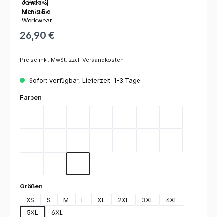
26,90 €
Preise inkl. MwSt. zzgl. Versandkosten
Sofort verfügbar, Lieferzeit: 1-3 Tage
auswählen
Farben
Aqua
Black
Brown
Carbon
Dark Green
Dark Grey
Gold Yellow
Heather Grey
Lime Green
Deep Navy
Orange
Red
Royal
Stone
Turquoise
White
Wine
auswählen
Größen
XS
S
M
L
XL
2XL
3XL
4XL
5XL
6XL