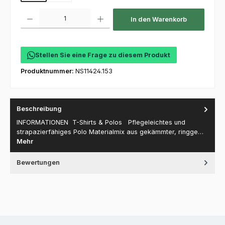
Produkt Anzahl: Gib den gewünschten Wert ein oder benutze die Schaltfl
In den Warenkorb
Stellen Sie eine Frage zu diesem Produkt
Produktnummer:
NS11424.153
Beschreibung
INFORMATIONEN T-Shirts & Polos Pflegeleichtes und
strapazierfähiges Polo Materialmix aus gekämmter, ringge…
Mehr
Bewertungen