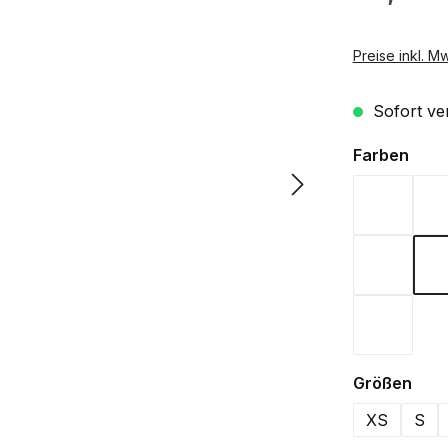
Preise inkl. M
Sofort ver
ausw
Farben
Aqua
Lime Gr
Wine
aus
Größen
XS
S