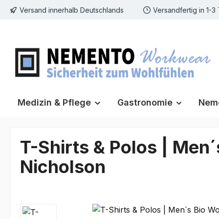
Versand innerhalb Deutschlands
Versandfertig in 1-3
m Hauptinhalt springen
Zur Suche springen
Zur Hauptnavigation springen
Medizin & Pflege
Gastronomie
Neme
T-Shirts & Polos | Men
Nicholson
Bildergalerie überspringen