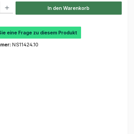
l: Gib den gewünschten Wert ein oder benutze die Schaltflächen um
In den Warenkorb
Sie eine Frage zu diesem Produkt
mmer:
NS11424.10