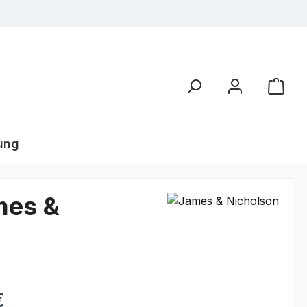
ung
mes &
€