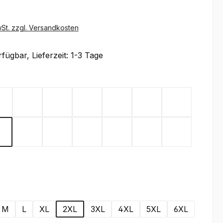
wSt. zzgl. Versandkosten
fügbar, Lieferzeit: 1-3 Tage
ählen
Black
Brown
Carbon
Dark Green
Dark Grey
Gold Yellow
Heather Gr
een
Deep Navy
Orange
Red
Royal
Stone
Turquoise
White
wählen
M
L
XL
2XL
3XL
4XL
5XL
6XL